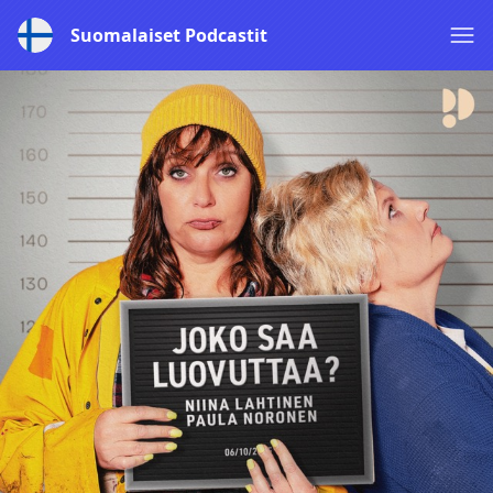
Suomalaiset Podcastit