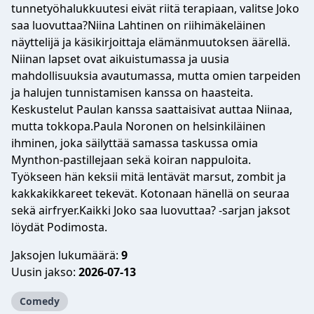
tunnetyöhalukkuutesi eivät riitä terapiaan, valitse Joko
saa luovuttaa?Niina Lahtinen on riihimäkeläinen
näyttelijä ja käsikirjoittaja elämänmuutoksen äärellä.
Niinan lapset ovat aikuistumassa ja uusia
mahdollisuuksia avautumassa, mutta omien tarpeiden
ja halujen tunnistamisen kanssa on haasteita.
Keskustelut Paulan kanssa saattaisivat auttaa Niinaa,
mutta tokkopa.Paula Noronen on helsinkiläinen
ihminen, joka säilyttää samassa taskussa omia
Mynthon-pastillejaan sekä koiran nappuloita.
Työkseen hän keksii mitä lentävät marsut, zombit ja
kakkakikkareet tekevät. Kotonaan hänellä on seuraa
sekä airfryer.Kaikki Joko saa luovuttaa? -sarjan jaksot
löydät Podimosta.
Jaksojen lukumäärä:
9
Uusin jakso:
2026-07-13
Comedy