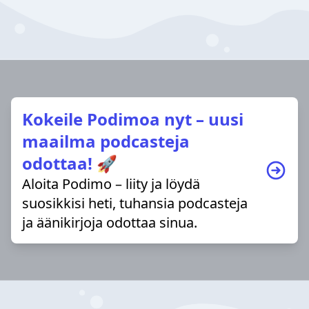
Kokeile Podimoa nyt – uusi
maailma podcasteja
odottaa! 🚀
Aloita Podimo – liity ja löydä
suosikkisi heti, tuhansia podcasteja
ja äänikirjoja odottaa sinua.