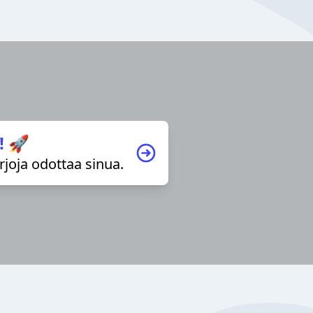
! 🚀
irjoja odottaa sinua.