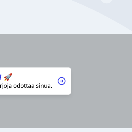
! 🚀
irjoja odottaa sinua.