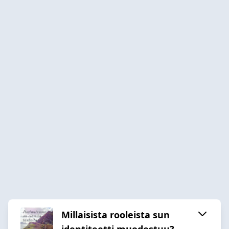
Millaisista rooleista sun
identiteetti muodostuu?