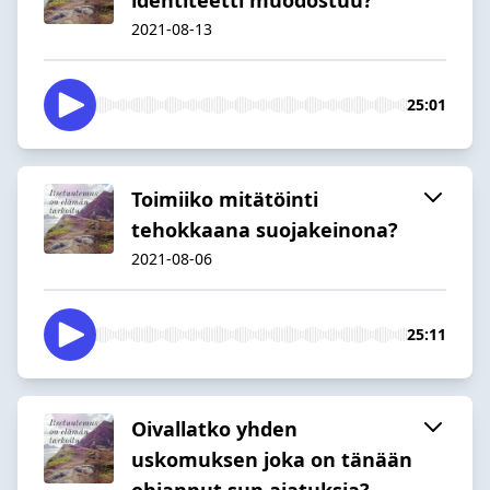
2021-08-13
25:01
Toimiiko mitätöinti
tehokkaana suojakeinona?
2021-08-06
25:11
Oivallatko yhden
uskomuksen joka on tänään
ohjannut sun ajatuksia?