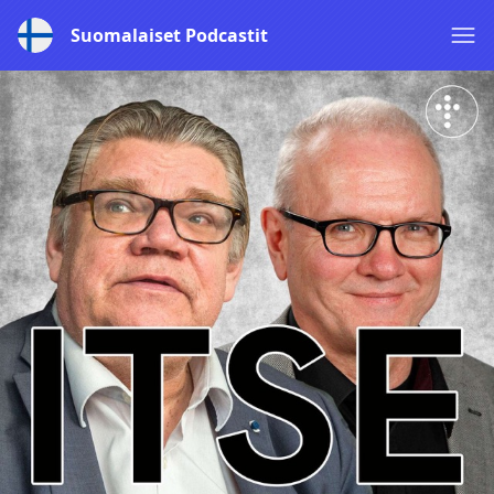
Suomalaiset Podcastit