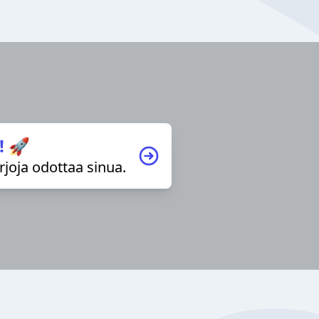
! 🚀
irjoja odottaa sinua.