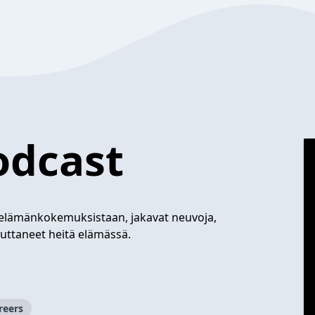
podcast
ta elämänkokemuksistaan, jakavat neuvoja,
 auttaneet heitä elämässä.
reers