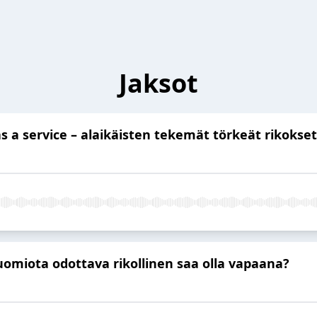
Jaksot
s a service – alaikäisten tekemät törkeät rikokset
uomiota odottava rikollinen saa olla vapaana?