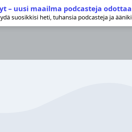
yt – uusi maailma podcasteja odottaa
löydä suosikkisi heti, tuhansia podcasteja ja äänik