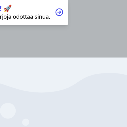
! 🚀
irjoja odottaa sinua.