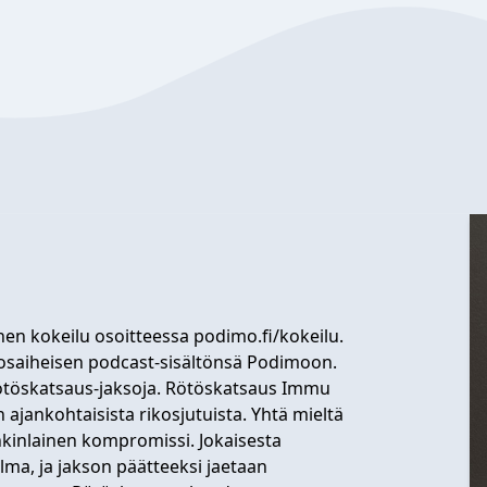
nen kokeilu osoitteessa podimo.fi/kokeilu.
osaiheisen podcast-sisältönsä Podimoon.
ötöskatsaus-jaksoja. Rötöskatsaus Immu
ajankohtaisista rikosjutuista. Yhtä mieltä
nkinlainen kompromissi. Jokaisesta
lma, ja jakson päätteeksi jaetaan