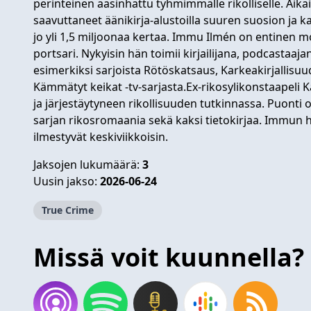
perinteinen aasinhattu tyhmimmälle rikolliselle. Ai
saavuttaneet äänikirja-alustoilla suuren suosion ja 
jo yli 1,5 miljoonaa kertaa. Immu Ilmén on entinen m
portsari. Nykyisin hän toimii kirjailijana, podcastaa
esimerkiksi sarjoista Rötöskatsaus, Karkeakirjallisu
Kämmätyt keikat -tv-sarjasta.Ex-rikosylikonstaapeli K
ja järjestäytyneen rikollisuuden tutkinnassa. Puonti 
sarjan rikosromaania sekä kaksi tietokirjaa. Immun h
ilmestyvät keskiviikkoisin.
Jaksojen lukumäärä:
3
Uusin jakso:
2026-06-24
True Crime
Missä voit kuunnella?