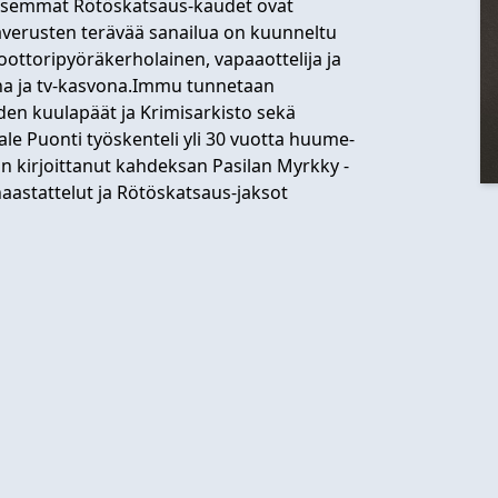
kaisemmat Rötöskatsaus-kaudet ovat
kaverusten terävää sanailua on kuunneltu
oottoripyöräkerholainen, vapaaottelija ja
jana ja tv-kasvona.Immu tunnetaan
uden kuulapäät ja Krimisarkisto sekä
ale Puonti työskenteli yli 30 vuotta huume-
on kirjoittanut kahdeksan Pasilan Myrkky -
aastattelut ja Rötöskatsaus-jaksot