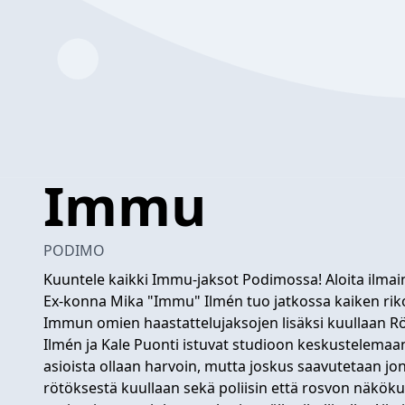
Immu
PODIMO
Kuuntele kaikki Immu-jaksot Podimossa! Aloita ilmai
Ex-konna Mika "Immu" Ilmén tuo jatkossa kaiken rik
Immun omien haastattelujaksojen lisäksi kuullaan R
Ilmén ja Kale Puonti istuvat studioon keskustelemaan 
asioista ollaan harvoin, mutta joskus saavutetaan jo
rötöksestä kuullaan sekä poliisin että rosvon näköku