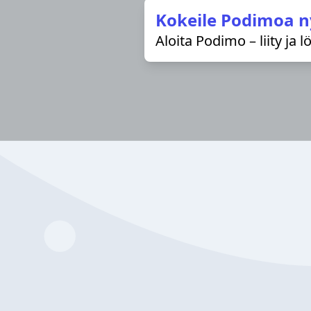
Kokeile Podimoa n
Aloita Podimo – liity ja 