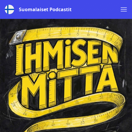
Suomalaiset Podcastit