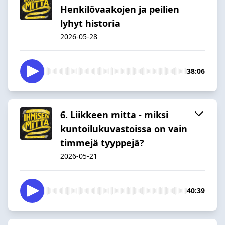
Henkilövaakojen ja peilien
lyhyt historia
2026-05-28
38:06
6. Liikkeen mitta - miksi
kuntoilukuvastoissa on vain
timmejä tyyppejä?
2026-05-21
40:39