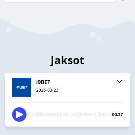
Jaksot
i9BET
2025-03-23
00:27