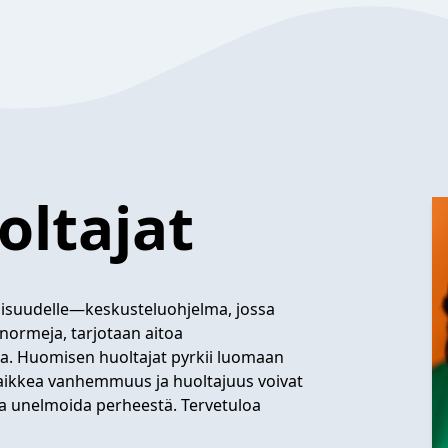
ltajat
suudelle—keskusteluohjelma, jossa
ormeja, tarjotaan aitoa
ta. Huomisen huoltajat pyrkii luomaan
 kaikkea vanhemmuus ja huoltajuus voivat
ja unelmoida perheestä. Tervetuloa