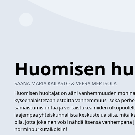
Huomisen huo
SAANA-MARIA KAILASTO & VEERA MERTSOLA
Huomisen huoltajat on ääni vanhemmuuden moninai
kyseenalaistetaan estoitta vanhemmuus- sekä perhen
samaistumispintaa ja vertaistukea niiden ulkopuolel
laajempaa yhteiskunnallista keskustelua siitä, mitä
olla. Jotta jokainen voisi nähdä itsensä vanhempana 
norminpurkutalkoisiin!