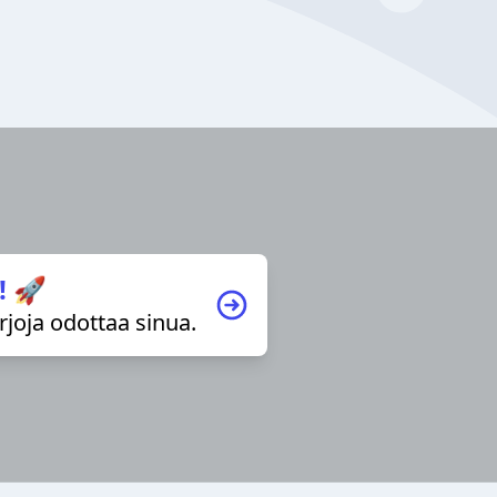
! 🚀
irjoja odottaa sinua.