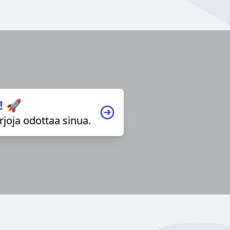
! 🚀
irjoja odottaa sinua.