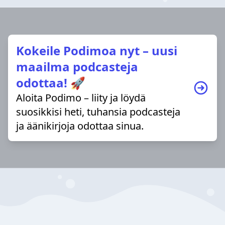
Kokeile Podimoa nyt – uusi
maailma podcasteja
odottaa! 🚀
Aloita Podimo – liity ja löydä
suosikkisi heti, tuhansia podcasteja
ja äänikirjoja odottaa sinua.