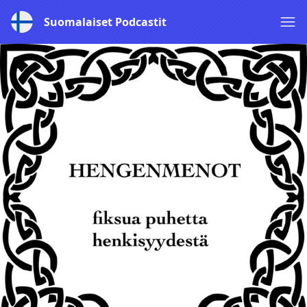
Suomalaiset Podcastit