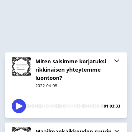
Miten saisimme korjatuksi
rikkinäisen yhteytemme
luontoon?
2022-04-08
01:03:33
Maailmankaikkeuden suurin