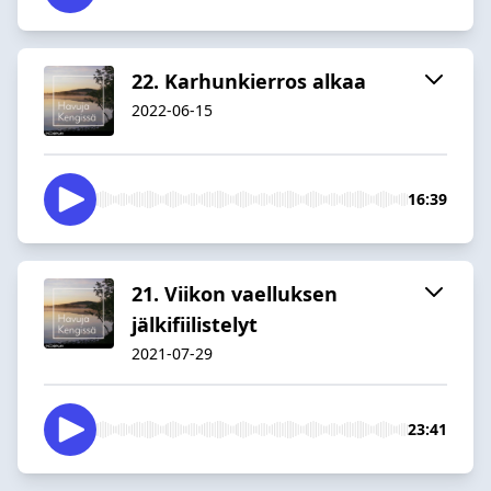
22. Karhunkierros alkaa
2022-06-15
16:39
21. Viikon vaelluksen
jälkifiilistelyt
2021-07-29
23:41