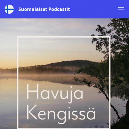
Suomalaiset Podcastit