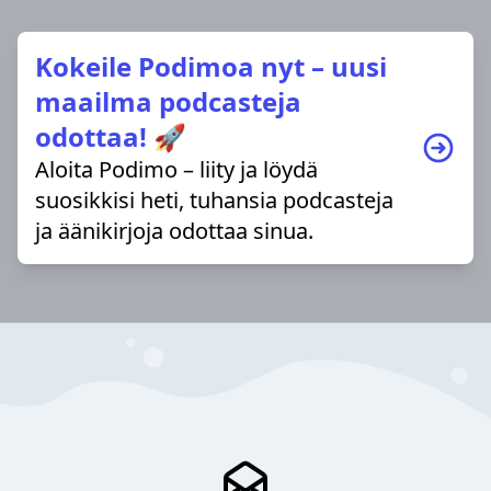
Kokeile Podimoa nyt – uusi
maailma podcasteja
odottaa! 🚀
Aloita Podimo – liity ja löydä
suosikkisi heti, tuhansia podcasteja
ja äänikirjoja odottaa sinua.