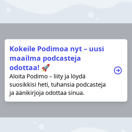
Kokeile Podimoa nyt – uusi
maailma podcasteja
odottaa! 🚀
Aloita Podimo – liity ja löydä
suosikkisi heti, tuhansia podcasteja
ja äänikirjoja odottaa sinua.