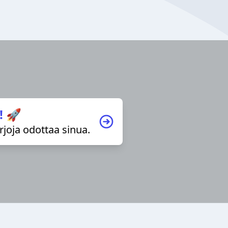
! 🚀
irjoja odottaa sinua.