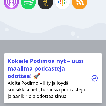
Kokeile Podimoa nyt – uusi
maailma podcasteja
odottaa! 🚀
Aloita Podimo – liity ja löydä
suosikkisi heti, tuhansia podcasteja
ja äänikirjoja odottaa sinua.