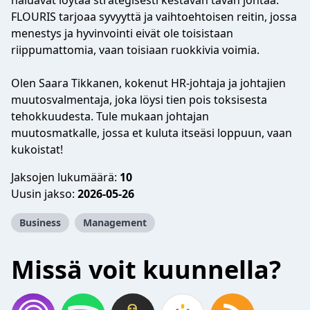
haluavat löytää strategisesti kestävän tavan johtaa.
FLOURIS tarjoaa syvyyttä ja vaihtoehtoisen reitin, jossa
menestys ja hyvinvointi eivät ole toisistaan
riippumattomia, vaan toisiaan ruokkivia voimia.
Olen Saara Tikkanen, kokenut HR-johtaja ja johtajien
muutosvalmentaja, joka löysi tien pois toksisesta
tehokkuudesta. Tule mukaan johtajan
muutosmatkalle, jossa et kuluta itseäsi loppuun, vaan
kukoistat!
Jaksojen lukumäärä:
10
Uusin jakso:
2026-05-26
Business
Management
Missä voit kuunnella?