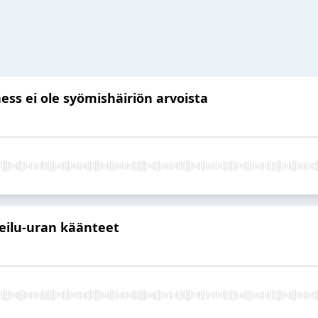
ess ei ole syömishäiriön arvoista
eilu-uran käänteet