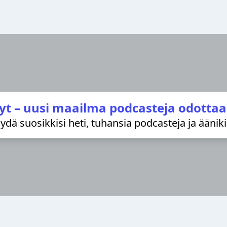
yt – uusi maailma podcasteja odottaa
löydä suosikkisi heti, tuhansia podcasteja ja äänik