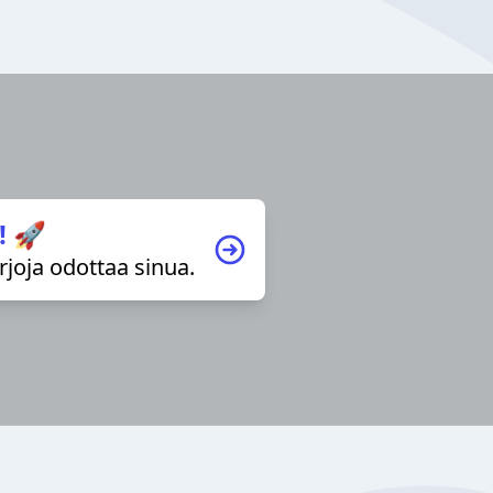
! 🚀
irjoja odottaa sinua.