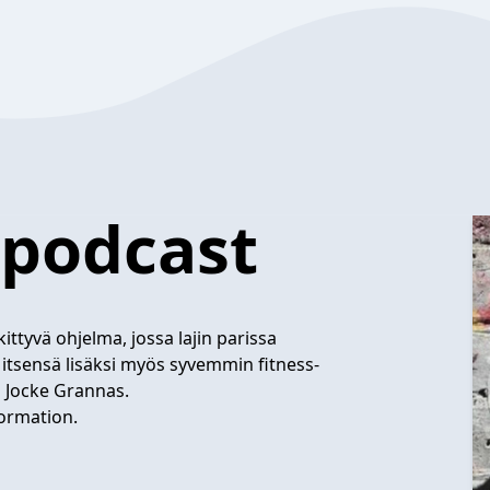
apodcast
ttyvä ohjelma, jossa lajin parissa
itsensä lisäksi myös syvemmin fitness-
a Jocke Grannas.
ormation.