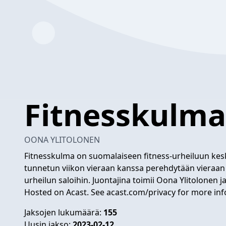
Fitnesskulm
OONA YLITOLONEN
Fitnesskulma on suomalaiseen fitness-urheiluun keski
tunnetun viikon vieraan kanssa perehdytään vieraan 
urheilun saloihin. Juontajina toimii Oona Ylitolonen j
Hosted on Acast. See
acast.com/privacy
for more inf
Jaksojen lukumäärä:
155
Uusin jakso:
2023-02-12