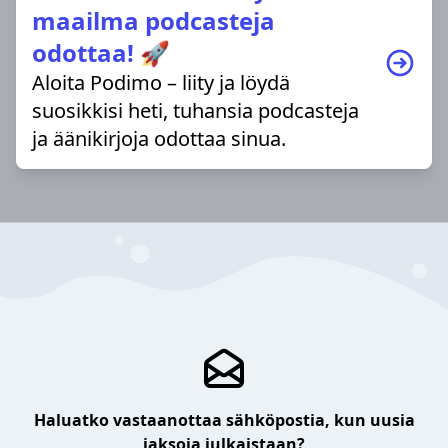
maailma podcasteja
odottaa! 🚀
Aloita Podimo – liity ja löydä
suosikkisi heti, tuhansia podcasteja
ja äänikirjoja odottaa sinua.
Haluatko vastaanottaa sähköpostia, kun uusia
jaksoja julkaistaan?