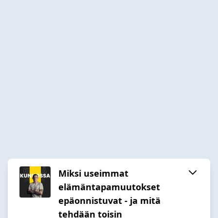
Miksi useimmat
elämäntapamuutokset
epäonnistuvat - ja mitä
tehdään toisin