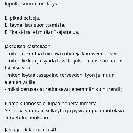
lopulta suurin merkitys.
Ei pikadieettejä.
Ei täydellistä suorittamista.
Ei "kaikki tai ei mitään" -ajattelua.
Jaksoissa käsitellään:
- miten rakentaa toimivia rutiineja kiireiseen arkeen
- miten liikkua ja syödä tavalla, joka tukee elämää – ei
hallitse sitä
- miten löytää tasapaino terveyden, työn ja muun
elämän välille
- miksi perusasiat ratkaisevat enemmän kuin trendit
Elämä kunnossa ei lupaa nopeita ihmeitä.
Se lupaa suuntaa, selkeyttä ja pysyvämpiä muutoksia.
Tervetuloa mukaan.
Jaksojen lukumäärä:
41