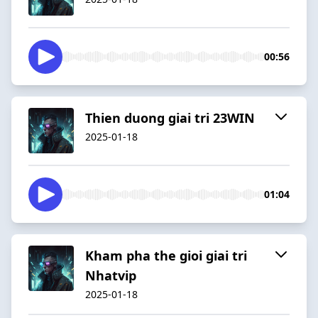
00:56
Thien duong giai tri 23WIN
2025-01-18
01:04
Kham pha the gioi giai tri
Nhatvip
2025-01-18