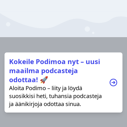
Kokeile Podimoa nyt – uusi
maailma podcasteja
odottaa! 🚀
Aloita Podimo – liity ja löydä
suosikkisi heti, tuhansia podcasteja
ja äänikirjoja odottaa sinua.