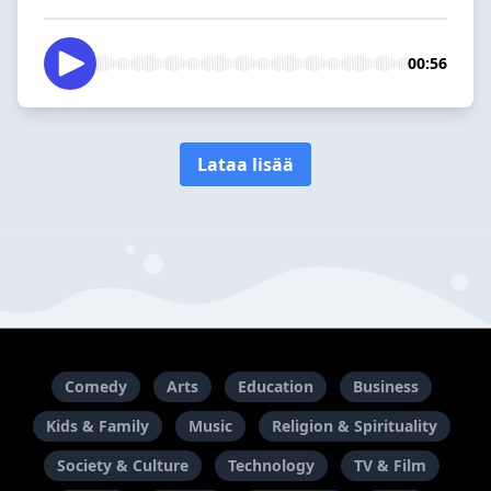
00:56
Lataa lisää
Comedy
Arts
Education
Business
Kids & Family
Music
Religion & Spirituality
Society & Culture
Technology
TV & Film