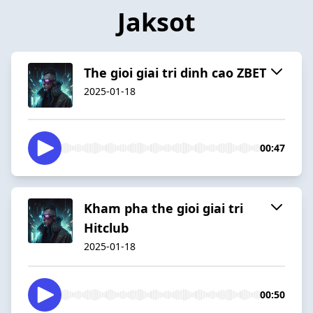
Jaksot
The gioi giai tri dinh cao ZBET
2025-01-18
00:47
Kham pha the gioi giai tri
Hitclub
2025-01-18
00:50