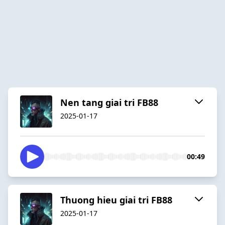
Nen tang giai tri FB88
2025-01-17
00:49
Thuong hieu giai tri FB88
2025-01-17