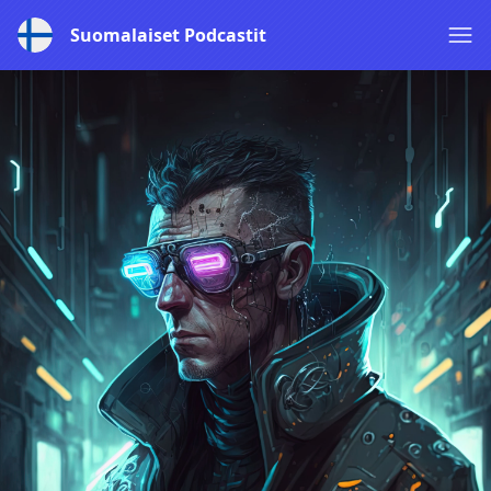
Suomalaiset Podcastit