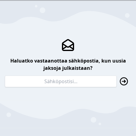
Haluatko vastaanottaa sähköpostia, kun uusia
jaksoja julkaistaan?