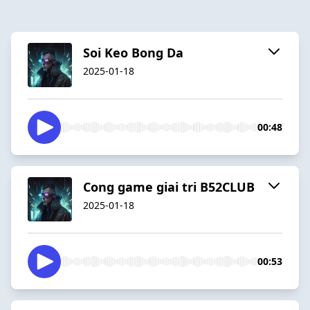
Soi Keo Bong Da
2025-01-18
00:48
Cong game giai tri B52CLUB
2025-01-18
00:53