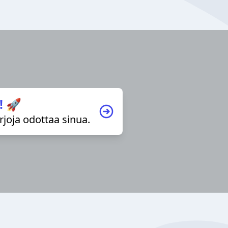
! 🚀
irjoja odottaa sinua.