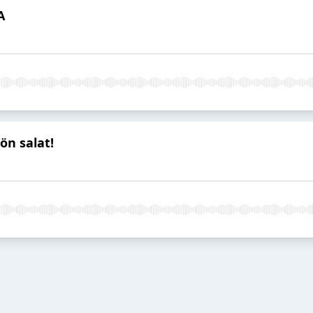
A
ön salat!