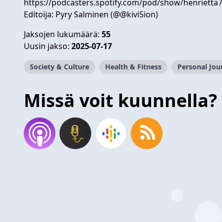
https://podcasters.spotify.com/pod/show/henrietta
Editoija: Pyry Salminen (@@kivi5ion)
Jaksojen lukumäärä:
55
Uusin jakso:
2025-07-17
Society & Culture
Health & Fitness
Personal Jou
Missä voit kuunnella?