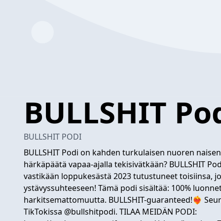
BULLSHIT Po
BULLSHIT PODI
BULLSHIT Podi on kahden turkulaisen nuoren naisen 
härkäpäätä vapaa-ajalla tekisivätkään? BULLSHIT Podi
vastikään loppukesästä 2023 tutustuneet toisiinsa,
ystävyssuhteeseen! Tämä podi sisältää: 100% luonnett
harkitsemattomuutta. BULLSHIT-guaranteed!❤️‍🔥 Seu
TikTokissa @bullshitpodi. TILAA MEIDÄN PODI: