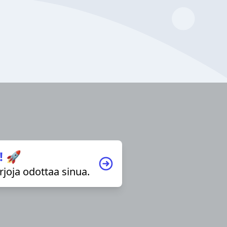
! 🚀
irjoja odottaa sinua.