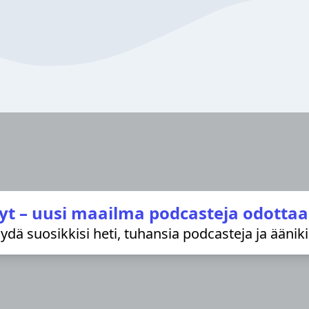
yt – uusi maailma podcasteja odottaa
löydä suosikkisi heti, tuhansia podcasteja ja äänik