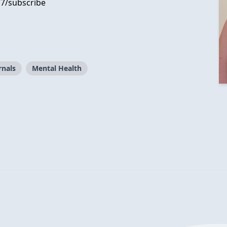
77/subscribe
rnals
Mental Health