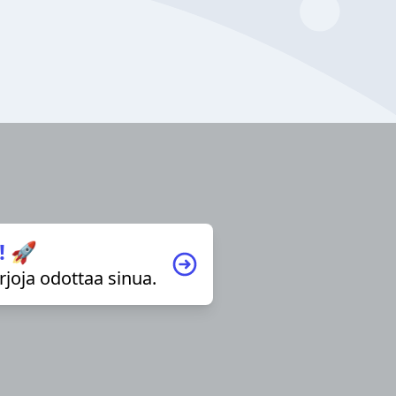
! 🚀
irjoja odottaa sinua.