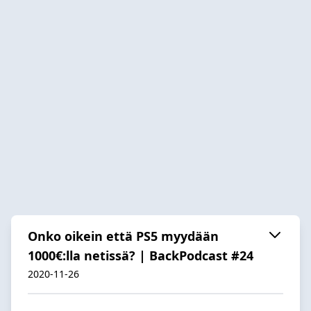
Onko oikein että PS5 myydään
1000€:lla netissä? | BackPodcast #24
2020-11-26