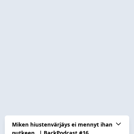
Miken hiustenvärjäys ei mennyt ihan
putkeen.. | BackPodcast #16