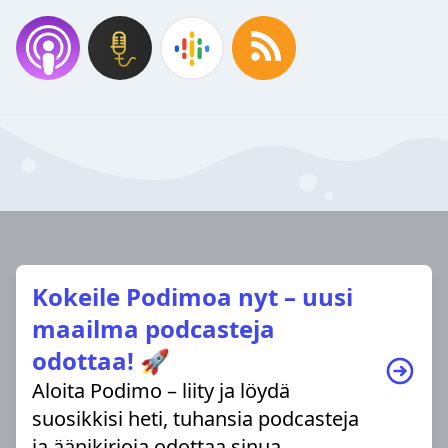
Kokeile Podimoa nyt – uusi
maailma podcasteja
odottaa! 🚀
Aloita Podimo – liity ja löydä
suosikkisi heti, tuhansia podcasteja
ja äänikirjoja odottaa sinua.