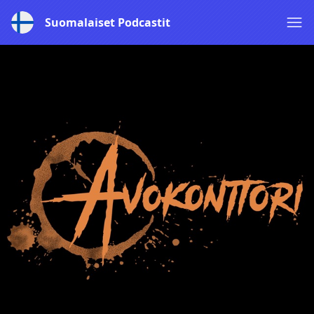
Suomalaiset Podcastit