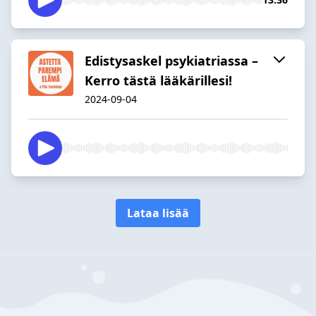
Edistysaskel psykiatriassa –
Kerro tästä lääkärillesi!
2024-09-04
Lataa lisää