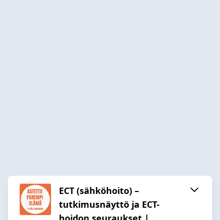
ECT (sähköhoito) –
tutkimusnäyttö ja ECT-
hoidon seuraukset |