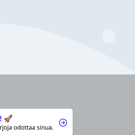
! 🚀
irjoja odottaa sinua.