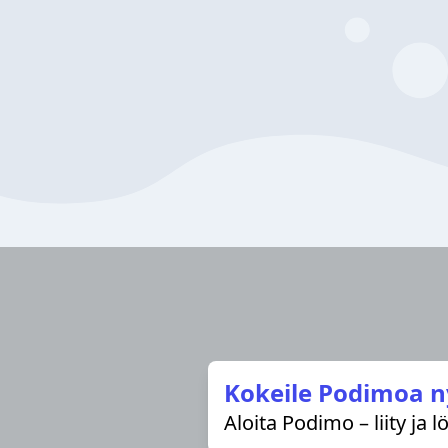
Kokeile Podimoa n
Aloita Podimo – liity ja 