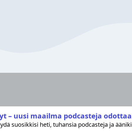
yt – uusi maailma podcasteja odottaa
löydä suosikkisi heti, tuhansia podcasteja ja äänik