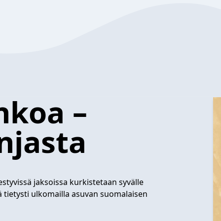
nkoa –
njasta
estyvissä jaksoissa kurkistetaan syvälle
ä tietysti ulkomailla asuvan suomalaisen