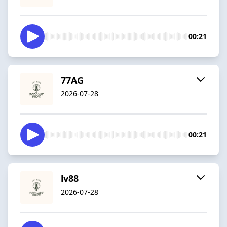
00:21
77AG
2026-07-28
00:21
lv88
2026-07-28