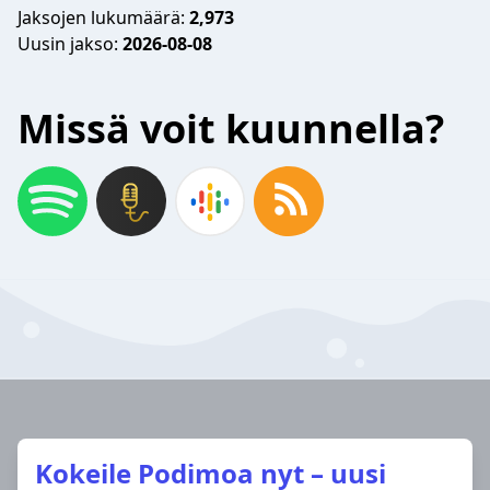
Jaksojen lukumäärä:
2,973
Uusin jakso:
2026-08-08
Missä voit kuunnella?
Kokeile Podimoa nyt – uusi