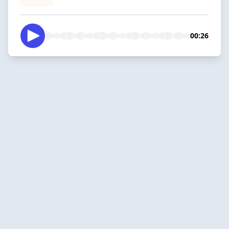
00:26