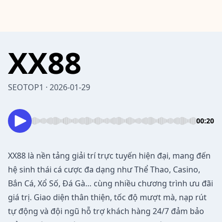
XX88
SEOTOP1 · 2026-01-29
00:20
XX88
là nền tảng giải trí trực tuyến hiện đại, mang đến
hệ sinh thái cá cược đa dạng như Thể Thao, Casino,
Bắn Cá, Xổ Số, Đá Gà… cùng nhiều chương trình ưu đãi
giá trị. Giao diện thân thiện, tốc độ mượt mà, nạp rút
tự động và đội ngũ hỗ trợ khách hàng 24/7 đảm bảo