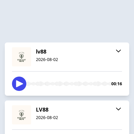
lv88
2026-08-02
00:16
LV88
2026-08-02