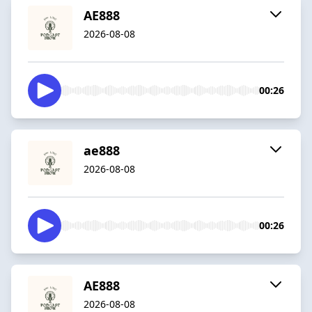
AE888
2026-08-08
00:26
ae888
2026-08-08
00:26
AE888
2026-08-08