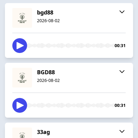
bgd88
2026-08-02
00:31
BGD88
2026-08-02
00:31
33ag