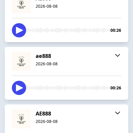
2026-08-08
00:26
ae888
2026-08-08
00:26
AE888
2026-08-08