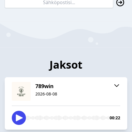
Jaksot
789win
2026-08-08
00:22