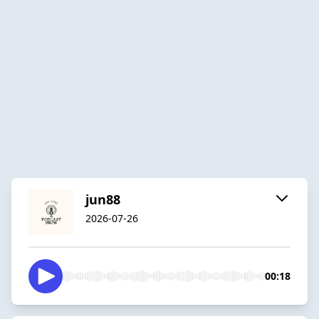
jun88
2026-07-26
00:18