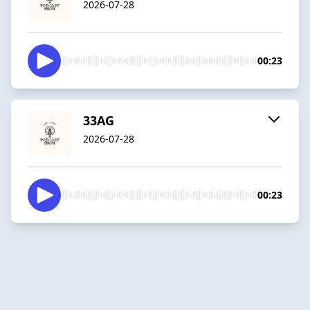
2026-07-28
00:23
33AG
2026-07-28
00:23