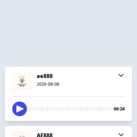
ae888
2026-08-08
00:26
AE888