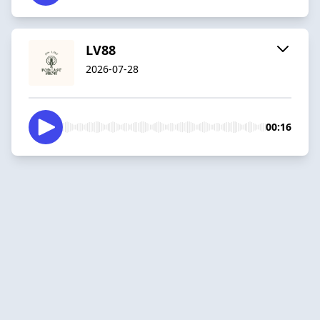
LV88
2026-07-28
00:16