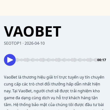
VAOBET
SEOTOP1 · 2026-04-10
00:17
VaoBet
là thương hiệu giải trí trực tuyến uy tín chuyên
cung cấp các trò chơi đổi thưởng hấp dẫn nhất hiện
nay. Tại VaoBet, người chơi sẽ được trải nghiệm kho
game đa dạng cùng dịch vụ hỗ trợ khách hàng tận
tâm. Hệ thống bảo mật của chúng tôi được đầu tư bài