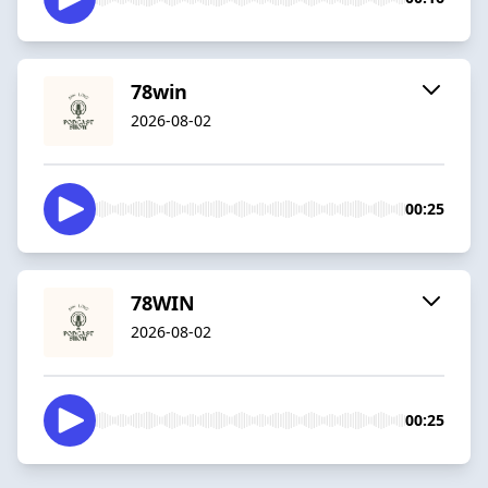
78win
2026-08-02
00:25
78WIN
2026-08-02
00:25