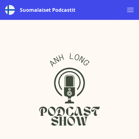
Suomalaiset Podcastit