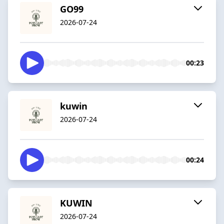
GO99
2026-07-24
00:23
kuwin
2026-07-24
00:24
KUWIN
2026-07-24