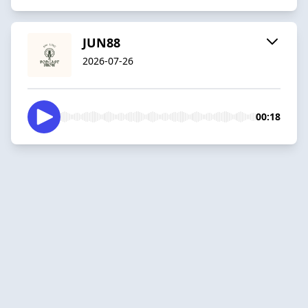
JUN88
2026-07-26
00:18