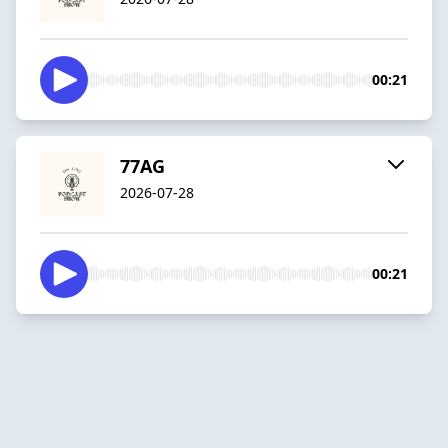
00:21
77AG
2026-07-28
00:21