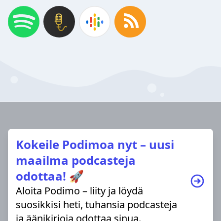
Kokeile Podimoa nyt – uusi
maailma podcasteja
odottaa! 🚀
Aloita Podimo – liity ja löydä
suosikkisi heti, tuhansia podcasteja
ja äänikirjoja odottaa sinua.