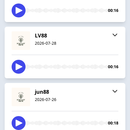
00:16
LV88
2026-07-28
00:16
jun88
2026-07-26
00:18