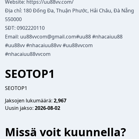
Website:
⁠https://uu88vv.com/⁠
Địa chỉ: 180 Đống Đa, Thuận Phước, Hải Châu, Đà Nẵng
550000
SĐT: 0902220110
Email:
uu88vvcom@gmail.com
#uu88 #nhacaiuu88
#uu88vv #nhacaiuu88vv #uu88vvcom
#nhacaiuu88vvcom
SEOTOP1
SEOTOP1
Jaksojen lukumäärä:
2,967
Uusin jakso:
2026-08-02
Missä voit kuunnella?