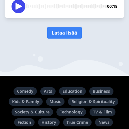
00:18
Lataa lisää
Comedy
Arts
Education
Business
Kids & Family
Music
Religion & Spirituality
Society & Culture
Technology
TV & Film
Fiction
History
True Crime
News