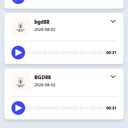
bgd88
2026-08-02
00:31
BGD88
2026-08-02
00:31