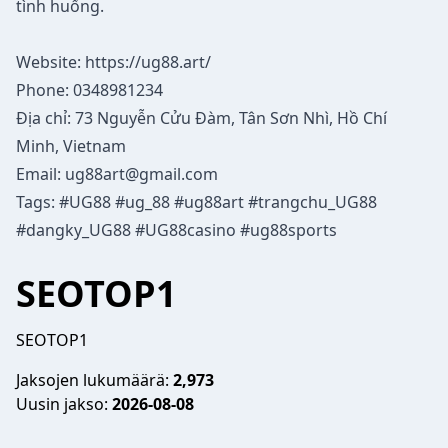
tình huống.
Website:
https://ug88.art/
Phone: 0348981234
Địa chỉ: 73 Nguyễn Cửu Đàm, Tân Sơn Nhì, Hồ Chí
Minh, Vietnam
Email:
ug88art@gmail.com
Tags: #UG88 #ug_88 #ug88art #trangchu_UG88
#dangky_UG88 #UG88casino #ug88sports
SEOTOP1
SEOTOP1
Jaksojen lukumäärä:
2,973
Uusin jakso:
2026-08-08