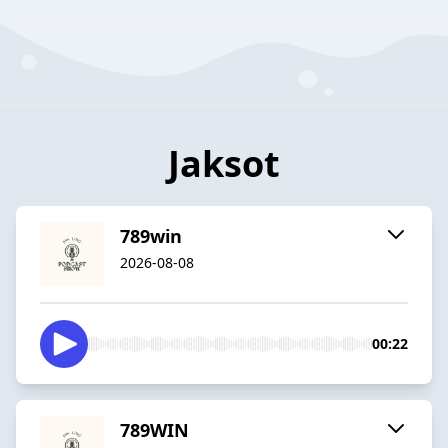
Jaksot
789win
2026-08-08
00:22
789WIN