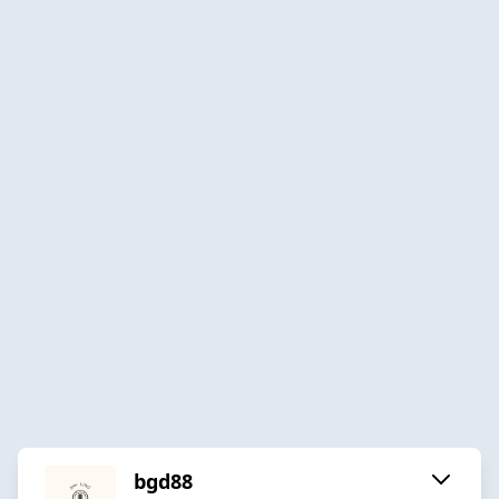
bgd88