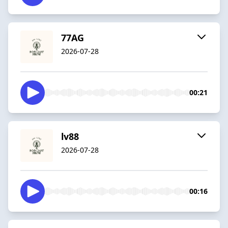
77AG
2026-07-28
00:21
lv88
2026-07-28
00:16