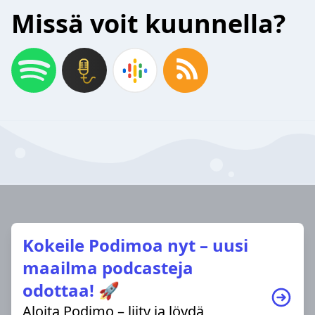
Missä voit kuunnella?
Kokeile Podimoa nyt – uusi
maailma podcasteja
odottaa! 🚀
Aloita Podimo – liity ja löydä