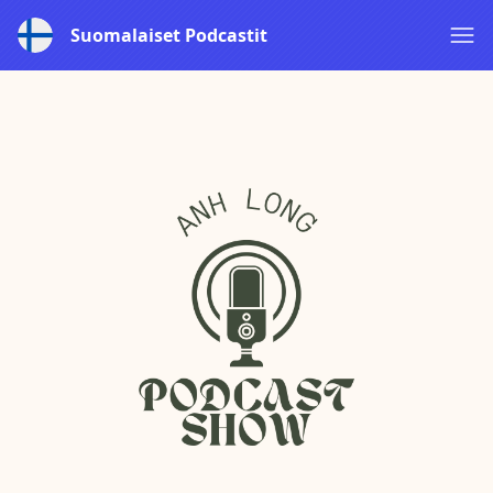
Suomalaiset Podcastit