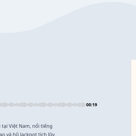
00:19
 tại Việt Nam, nổi tiếng
ao và hũ Jackpot tích lũy