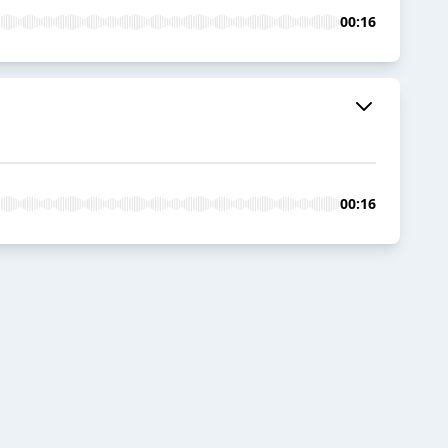
00:16
00:16