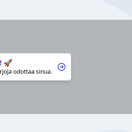
! 🚀
irjoja odottaa sinua.