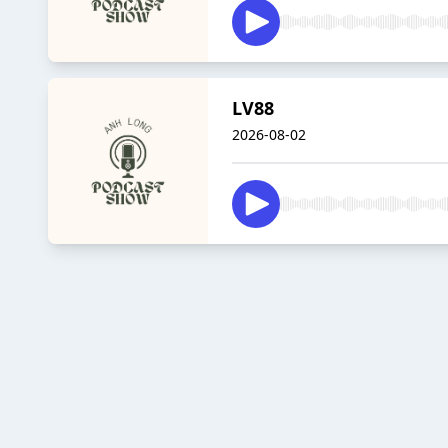
LV88
2026-08-02