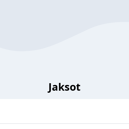
Jaksot