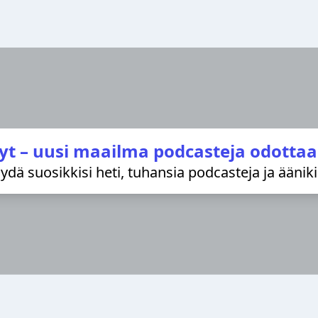
yt – uusi maailma podcasteja odottaa
löydä suosikkisi heti, tuhansia podcasteja ja äänik