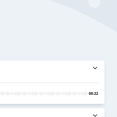
00:22