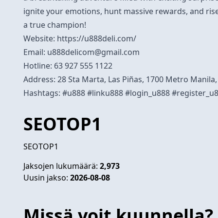
ignite your emotions, hunt massive rewards, and rise
a true champion!
Website:
https://u888deli.com/
Email:
u888delicom@gmail.com
Hotline: 63 927 555 1122
Address: 28 Sta Marta, Las Piñas, 1700 Metro Manila,
Hashtags: #u888 #linku888 #login_u888 #register_u
SEOTOP1
SEOTOP1
Jaksojen lukumäärä:
2,973
Uusin jakso:
2026-08-08
Missä voit kuunnella?