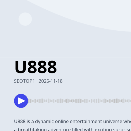
U888
SEOTOP1 · 2025-11-18
U888
is a dynamic online entertainment universe wh
a breathtaking adventure filled with exciting surpris