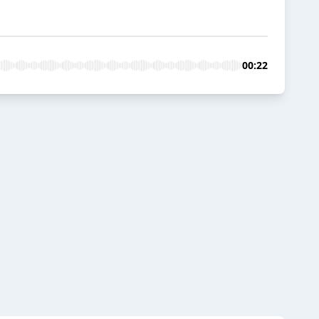
00:22