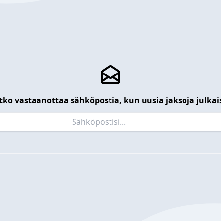
tko vastaanottaa sähköpostia, kun uusia jaksoja julkai