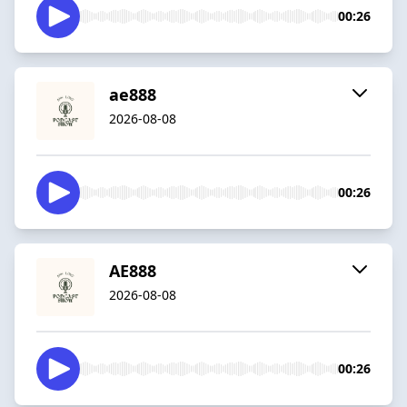
00:26
ae888
2026-08-08
00:26
AE888
2026-08-08
00:26