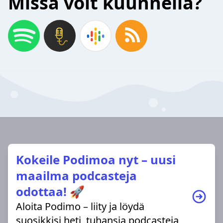
Missä voit kuunnella?
Kokeile Podimoa nyt – uusi
maailma podcasteja
odottaa! 🚀
Aloita Podimo – liity ja löydä
suosikkisi heti, tuhansia podcasteja