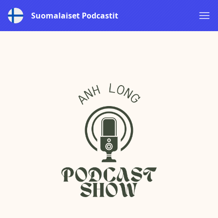
Suomalaiset Podcastit