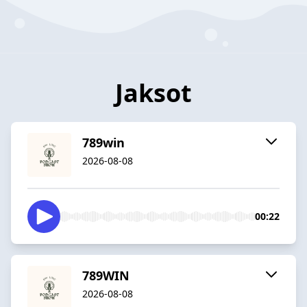
Jaksot
789win
2026-08-08
00:22
789WIN
2026-08-08