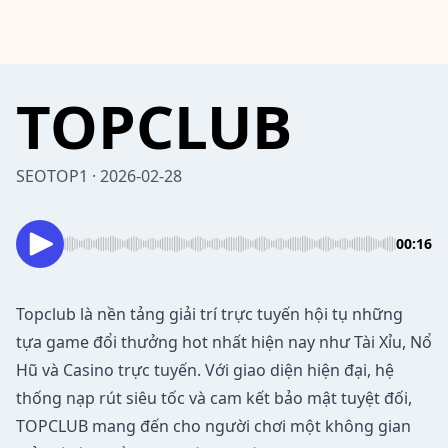
TOPCLUB
SEOTOP1 · 2026-02-28
00:16
Topclub
là nền tảng giải trí trực tuyến hội tụ những
tựa game đổi thưởng hot nhất hiện nay như Tài Xỉu, Nổ
Hũ và Casino trực tuyến. Với giao diện hiện đại, hệ
thống nạp rút siêu tốc và cam kết bảo mật tuyệt đối,
TOPCLUB mang đến cho người chơi một không gian