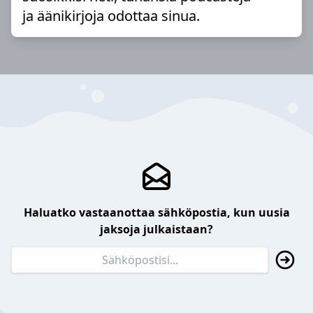
ja äänikirjoja odottaa sinua.
Haluatko vastaanottaa sähköpostia, kun uusia
jaksoja julkaistaan?