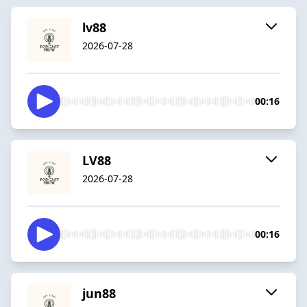
lv88
2026-07-28
00:16
LV88
2026-07-28
00:16
jun88