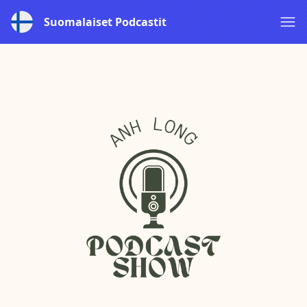
Suomalaiset Podcastit