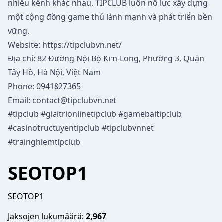
nhiều kênh khác nhau. TIPCLUB luôn nỗ lực xây dựng
một cộng đồng game thủ lành mạnh và phát triển bền
vững.
Website:
https://tipclubvn.net/
Địa chỉ: 82 Đường Nội Bộ Kim-Long, Phường 3, Quận
Tây Hồ, Hà Nội, Việt Nam
Phone: 0941827365
Email:
contact@tipclubvn.net
#tipclub #giaitrionlinetipclub #gamebaitipclub
#casinotructuyentipclub #tipclubvnnet
#trainghiemtipclub
SEOTOP1
SEOTOP1
Jaksojen lukumäärä:
2,967