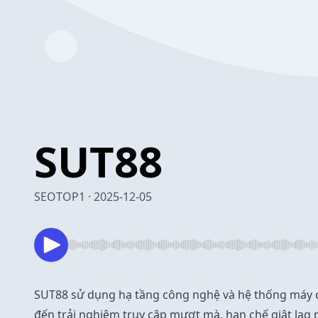
SUT88
SEOTOP1 · 2025-12-05
SUT88
sử dụng hạ tầng công nghệ và hệ thống máy
đến trải nghiệm truy cập mượt mà, hạn chế giật lag 