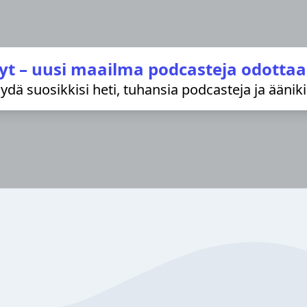
yt – uusi maailma podcasteja odottaa
löydä suosikkisi heti, tuhansia podcasteja ja äänik