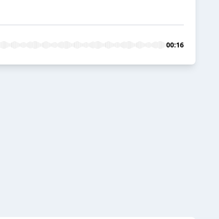
00:16