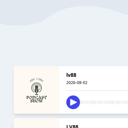
lv88
2026-08-02
LV88