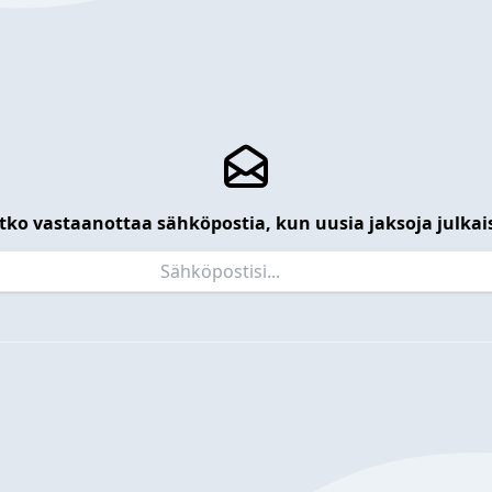
tko vastaanottaa sähköpostia, kun uusia jaksoja julkai