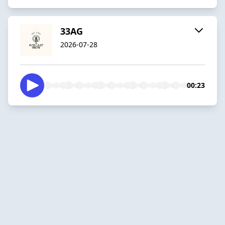
33AG
2026-07-28
00:23