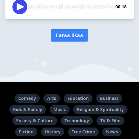
00:18
Lataa lisää
Comedy
Arts
Education
Business
Kids & Family
Music
Religion & Spirituality
Society & Culture
Technology
TV & Film
Fiction
History
True Crime
News