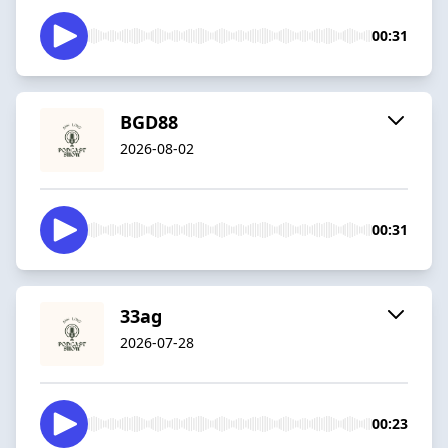
00:31
BGD88
2026-08-02
00:31
33ag
2026-07-28
00:23