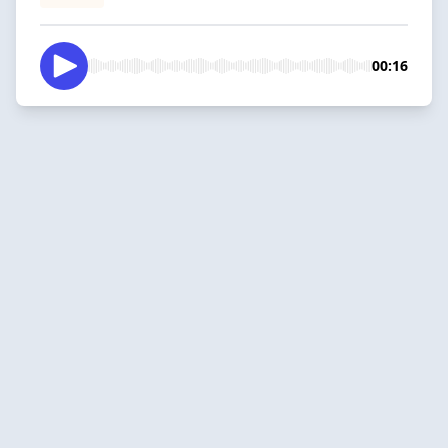
00:16