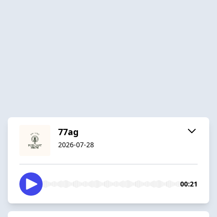
77ag
2026-07-28
00:21