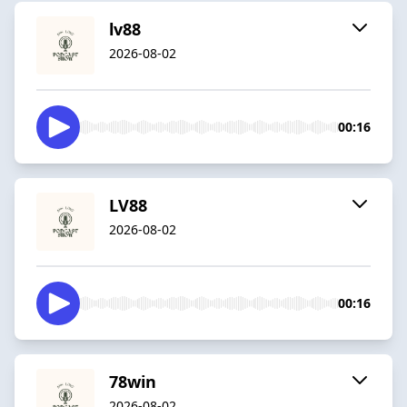
lv88
2026-08-02
00:16
LV88
2026-08-02
00:16
78win
2026-08-02