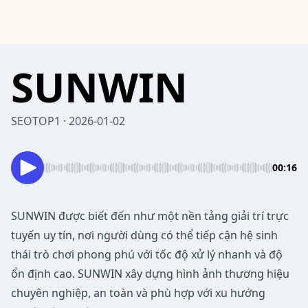
SUNWIN
SEOTOP1 · 2026-01-02
00:16
SUNWIN
được biết đến như một nền tảng giải trí trực
tuyến uy tín, nơi người dùng có thể tiếp cận hệ sinh
thái trò chơi phong phú với tốc độ xử lý nhanh và độ
ổn định cao. SUNWIN xây dựng hình ảnh thương hiệu
chuyên nghiệp, an toàn và phù hợp với xu hướng