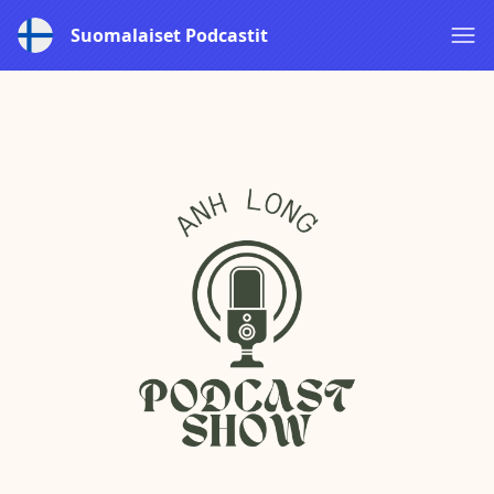
Suomalaiset Podcastit