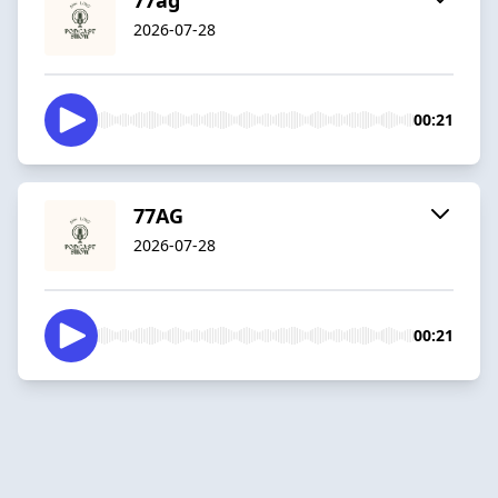
2026-07-28
00:21
77AG
2026-07-28
00:21