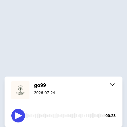
go99
2026-07-24
00:23