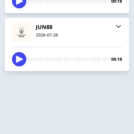
00:18
JUN88
2026-07-26
00:18