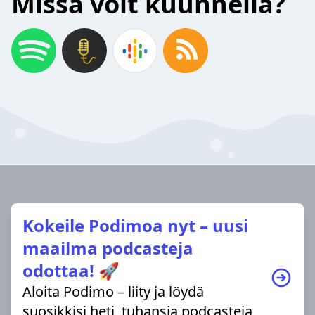
Missä voit kuunnella?
Kokeile Podimoa nyt – uusi
maailma podcasteja
odottaa! 🚀
Aloita Podimo – liity ja löydä
suosikkisi heti, tuhansia podcasteja