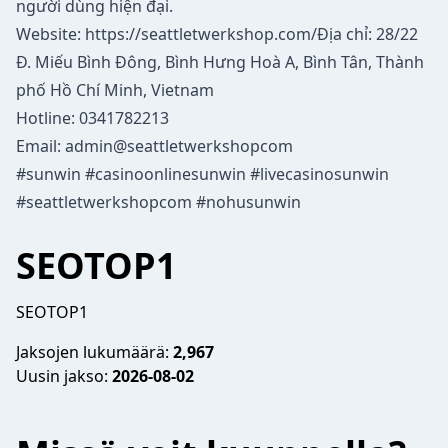
người dùng hiện đại.
Website:
https://seattletwerkshop.com/
Địa chỉ: 28/22
Đ. Miếu Bình Đông, Bình Hưng Hoà A, Bình Tân, Thành
phố Hồ Chí Minh, Vietnam
Hotline: 0341782213
Email: admin@seattletwerkshopcom
#sunwin #casinoonlinesunwin #livecasinosunwin
#seattletwerkshopcom #nohusunwin
SEOTOP1
SEOTOP1
Jaksojen lukumäärä:
2,967
Uusin jakso:
2026-08-02