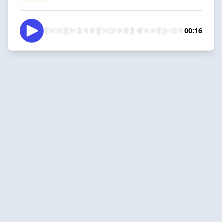
00:16