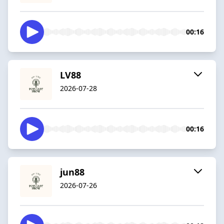
00:16
LV88
2026-07-28
00:16
jun88
2026-07-26