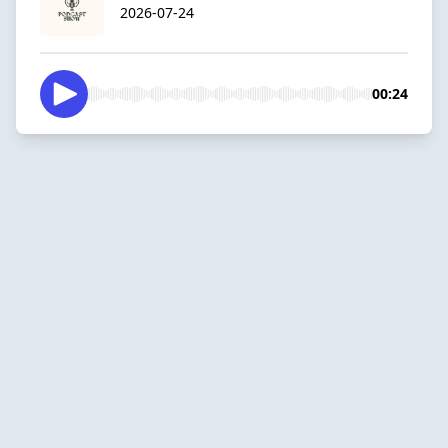
2026-07-24
00:24