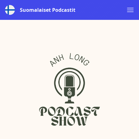
Suomalaiset Podcastit