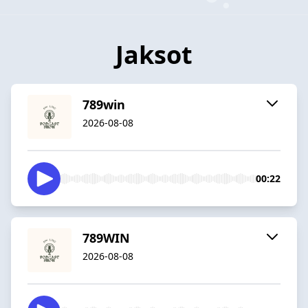
Jaksot
789win
2026-08-08
00:22
789WIN
2026-08-08