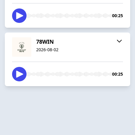
00:25
78WIN
2026-08-02
00:25