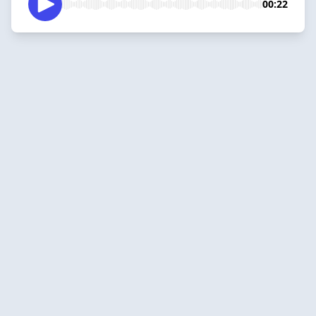
00:22