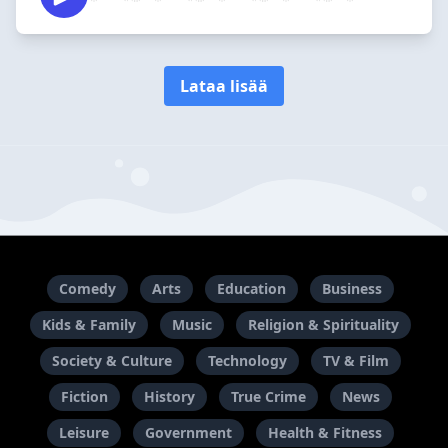
Lataa lisää
Comedy
Arts
Education
Business
Kids & Family
Music
Religion & Spirituality
Society & Culture
Technology
TV & Film
Fiction
History
True Crime
News
Leisure
Government
Health & Fitness