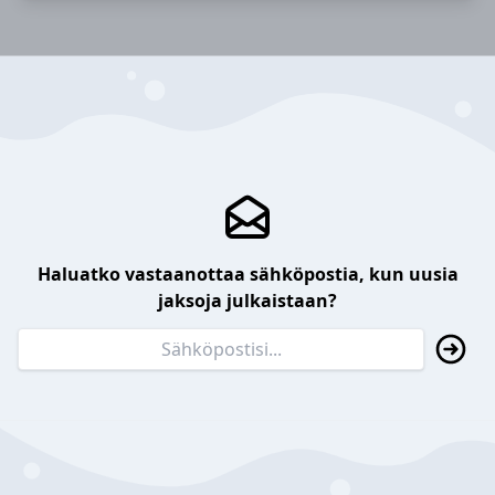
Haluatko vastaanottaa sähköpostia, kun uusia
jaksoja julkaistaan?