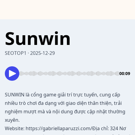
Sunwin
SEOTOP1 · 2025-12-29
00:09
SUNWIN
là cổng game giải trí trực tuyến, cung cấp
nhiều trò chơi đa dạng với giao diện thân thiện, trải
nghiệm mượt mà và nội dung được cập nhật thường
xuyên.
Website:
https://gabriellaparuzzi.com/
Địa chỉ: 324 Nơ