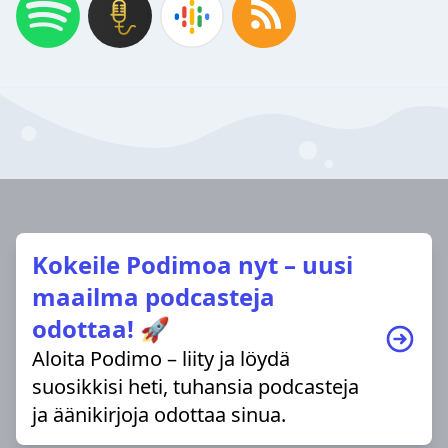
Kokeile Podimoa nyt – uusi
maailma podcasteja
odottaa! 🚀
Aloita Podimo – liity ja löydä
suosikkisi heti, tuhansia podcasteja
ja äänikirjoja odottaa sinua.