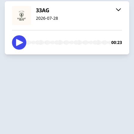
33AG
2026-07-28
00:23