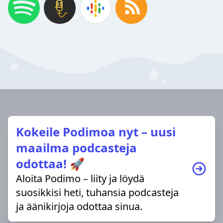
Kokeile Podimoa nyt – uusi
maailma podcasteja
odottaa! 🚀
Aloita Podimo – liity ja löydä
suosikkisi heti, tuhansia podcasteja
ja äänikirjoja odottaa sinua.