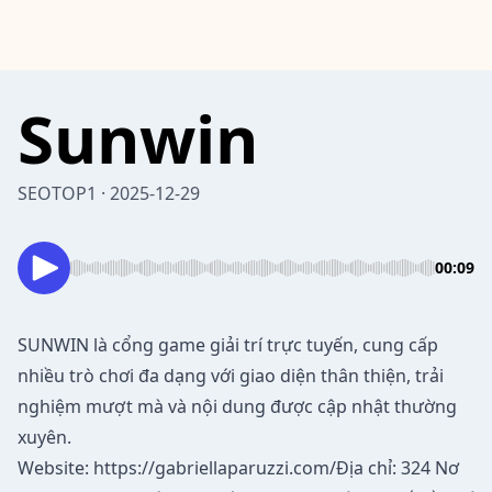
Sunwin
SEOTOP1 · 2025-12-29
00:09
SUNWIN
là cổng game giải trí trực tuyến, cung cấp
nhiều trò chơi đa dạng với giao diện thân thiện, trải
nghiệm mượt mà và nội dung được cập nhật thường
xuyên.
Website:
https://gabriellaparuzzi.com/
Địa chỉ: 324 Nơ