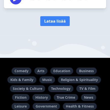
Lataa lisää
Comedy
Arts
Education
Business
Kids & Family
Music
Religion & Spirituality
Society & Culture
Technology
TV & Film
Fiction
History
True Crime
News
Leisure
Government
Health & Fitness