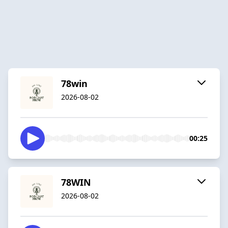
78win
2026-08-02
00:25
78WIN
2026-08-02