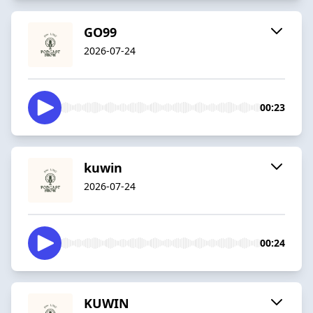
GO99
2026-07-24
00:23
kuwin
2026-07-24
00:24
KUWIN