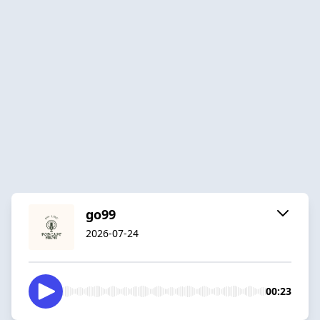
go99
2026-07-24
00:23