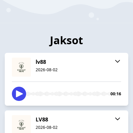
Jaksot
lv88
2026-08-02
00:16
LV88
2026-08-02