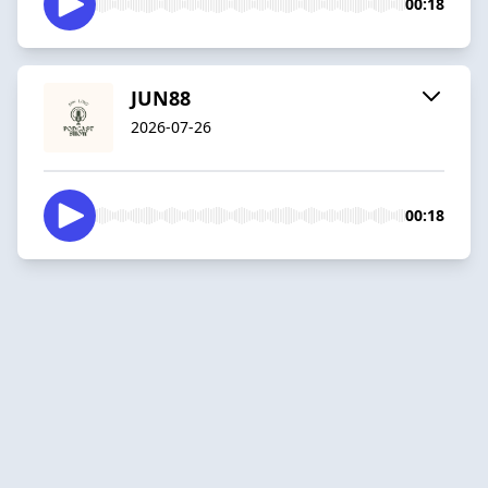
00:18
JUN88
2026-07-26
00:18