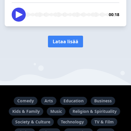
00:18
Lataa lisää
Comedy
Arts
Education
Business
Kids & Family
Music
Religion & Spirituality
Society & Culture
Technology
TV & Film