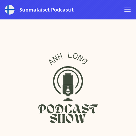
Suomalaiset Podcastit