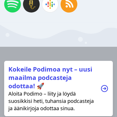
Kokeile Podimoa nyt – uusi
maailma podcasteja
odottaa! 🚀
Aloita Podimo – liity ja löydä
suosikkisi heti, tuhansia podcasteja
ja äänikirjoja odottaa sinua.