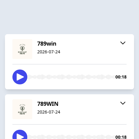
789win
2026-07-24
00:18
789WIN
2026-07-24
00:18