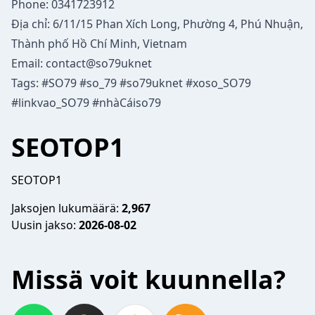
Phone: 0341723912
Địa chỉ: 6/11/15 Phan Xích Long, Phường 4, Phú Nhuận,
Thành phố Hồ Chí Minh, Vietnam
Email: contact@so79uknet
Tags: #SO79 #so_79 #so79uknet #xoso_SO79
#linkvao_SO79 #nhàCáiso79
SEOTOP1
SEOTOP1
Jaksojen lukumäärä:
2,967
Uusin jakso:
2026-08-02
Missä voit kuunnella?