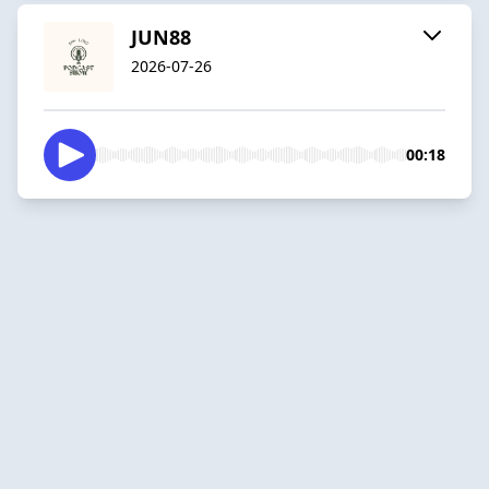
JUN88
2026-07-26
00:18