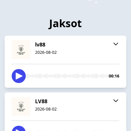
Jaksot
lv88
2026-08-02
00:16
LV88
2026-08-02