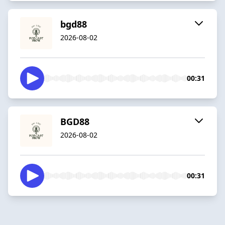
bgd88
2026-08-02
00:31
BGD88
2026-08-02
00:31