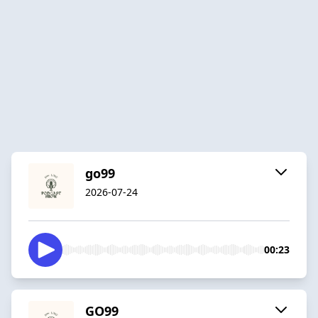
go99
2026-07-24
00:23
GO99