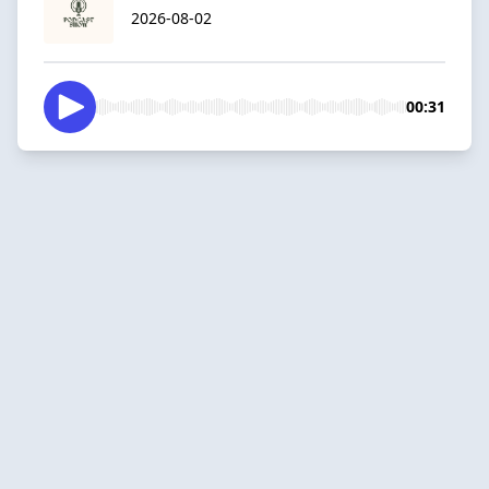
2026-08-02
00:31