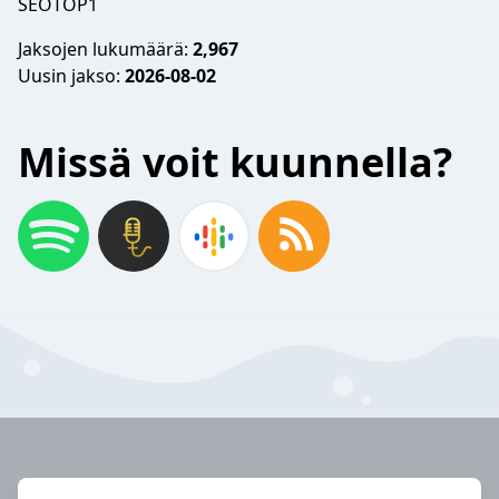
SEOTOP1
Jaksojen lukumäärä:
2,967
Uusin jakso:
2026-08-02
Missä voit kuunnella?