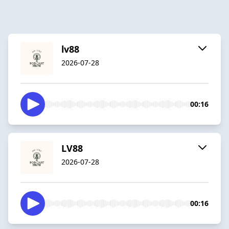
lv88
2026-07-28
00:16
LV88
2026-07-28
00:16