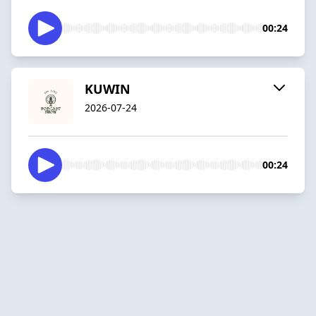
00:24
KUWIN
2026-07-24
00:24