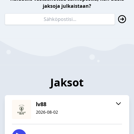
jaksoja julkaistaan?
Jaksot
lv88
2026-08-02