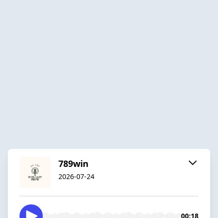
789win
2026-07-24
00:18