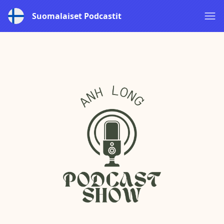
Suomalaiset Podcastit