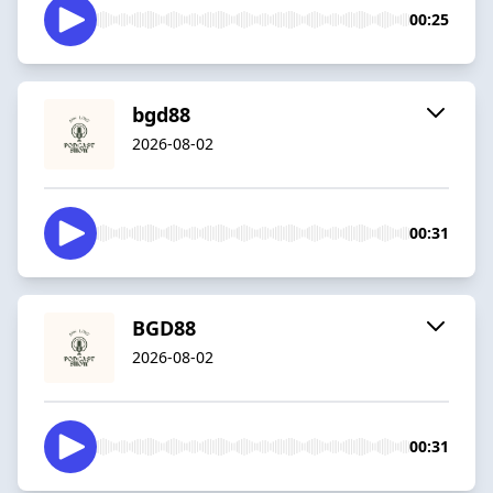
00:25
bgd88
2026-08-02
00:31
BGD88
2026-08-02
00:31