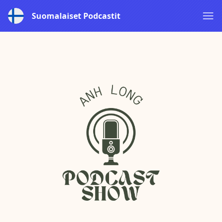
Suomalaiset Podcastit