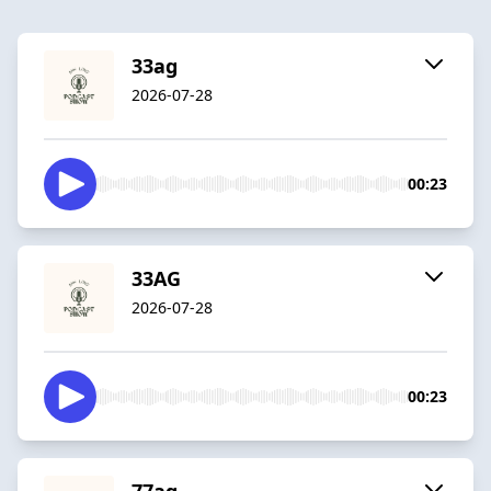
33ag
2026-07-28
00:23
33AG
2026-07-28
00:23
77ag