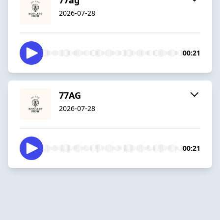
2026-07-28
00:21
77AG
2026-07-28
00:21