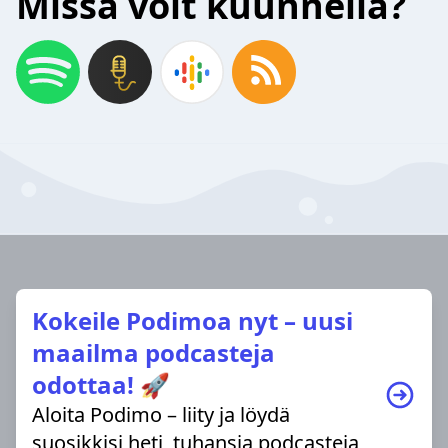
Missä voit kuunnella?
Kokeile Podimoa nyt – uusi
maailma podcasteja
odottaa! 🚀
Aloita Podimo – liity ja löydä
suosikkisi heti, tuhansia podcasteja