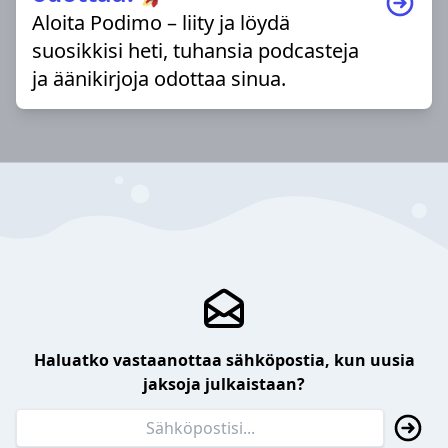
Aloita Podimo – liity ja löydä
suosikkisi heti, tuhansia podcasteja
ja äänikirjoja odottaa sinua.
Haluatko vastaanottaa sähköpostia, kun uusia
jaksoja julkaistaan?