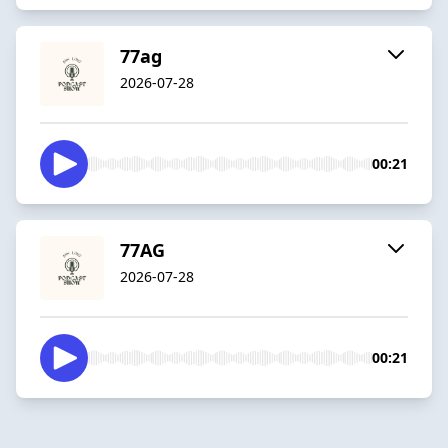
77ag
2026-07-28
00:21
77AG
2026-07-28
00:21