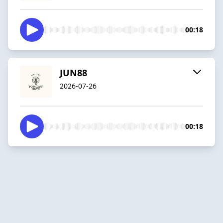
00:18
JUN88
2026-07-26
00:18