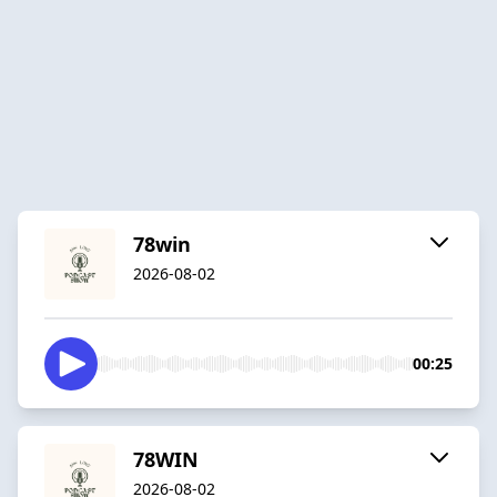
78win
2026-08-02
00:25
78WIN
2026-08-02