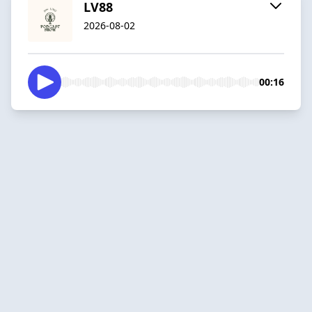
LV88
2026-08-02
00:16