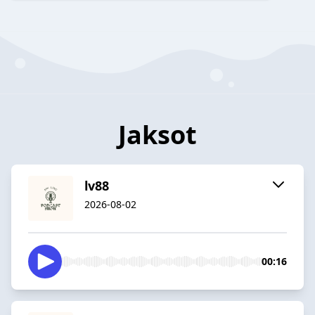
Jaksot
lv88
2026-08-02
00:16