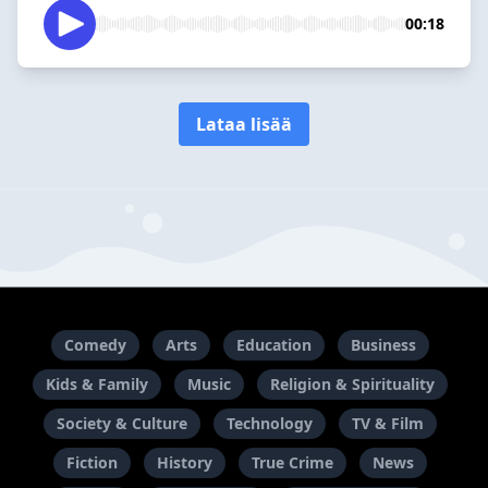
00:18
Lataa lisää
Comedy
Arts
Education
Business
Kids & Family
Music
Religion & Spirituality
Society & Culture
Technology
TV & Film
Fiction
History
True Crime
News