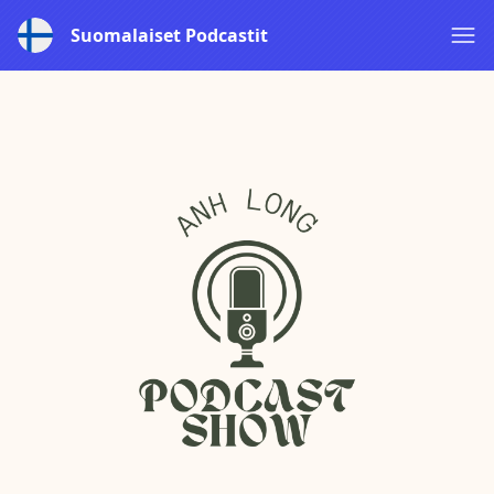
Suomalaiset Podcastit