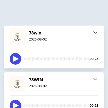
78win
2026-08-02
00:25
78WIN
2026-08-02
00:25