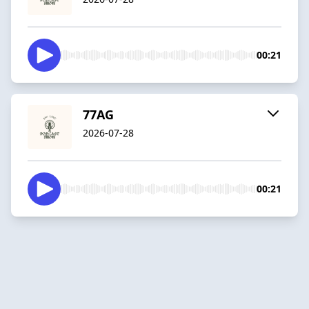
00:21
77AG
2026-07-28
00:21