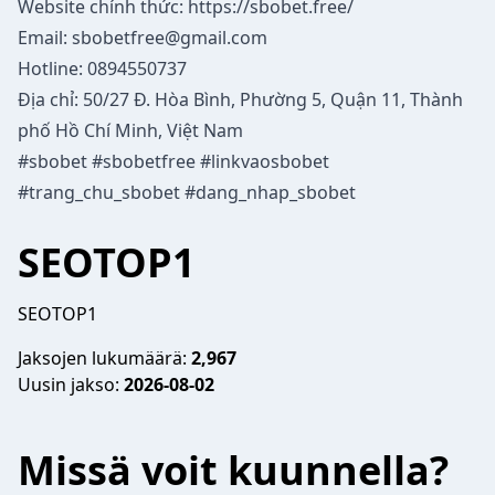
Website chính thức:
https://sbobet.free/
Email:
sbobetfree@gmail.com
Hotline: 0894550737
Địa chỉ: 50/27 Đ. Hòa Bình, Phường 5, Quận 11, Thành
phố Hồ Chí Minh, Việt Nam
#sbobet #sbobetfree #linkvaosbobet
#trang_chu_sbobet #dang_nhap_sbobet
SEOTOP1
SEOTOP1
Jaksojen lukumäärä:
2,967
Uusin jakso:
2026-08-02
Missä voit kuunnella?