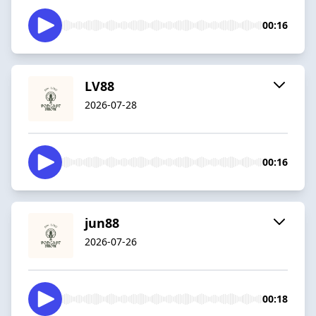
00:16
LV88
2026-07-28
00:16
jun88
2026-07-26
00:18