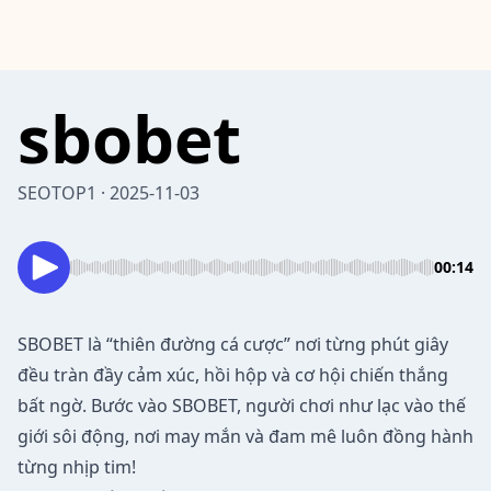
sbobet
SEOTOP1 · 2025-11-03
00:14
SBOBET
là “thiên đường cá cược” nơi từng phút giây
đều tràn đầy cảm xúc, hồi hộp và cơ hội chiến thắng
bất ngờ. Bước vào SBOBET, người chơi như lạc vào thế
giới sôi động, nơi may mắn và đam mê luôn đồng hành
từng nhịp tim!