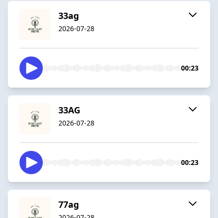
33ag
2026-07-28
00:23
33AG
2026-07-28
00:23
77ag
2026-07-28