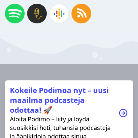
Kokeile Podimoa nyt – uusi
maailma podcasteja
odottaa! 🚀
Aloita Podimo – liity ja löydä
suosikkisi heti, tuhansia podcasteja
ja äänikirjoja odottaa sinua.