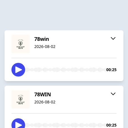
78win
2026-08-02
00:25
78WIN
2026-08-02
00:25