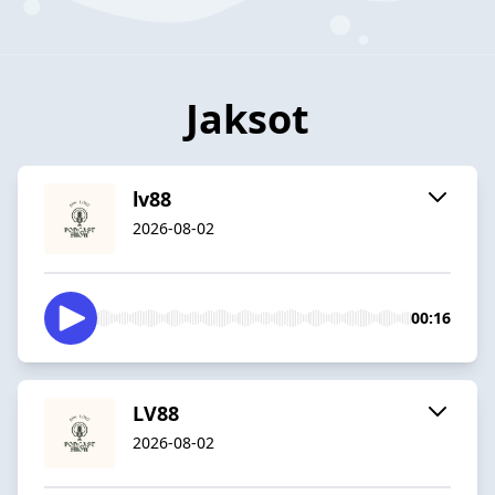
Jaksot
lv88
2026-08-02
00:16
LV88
2026-08-02