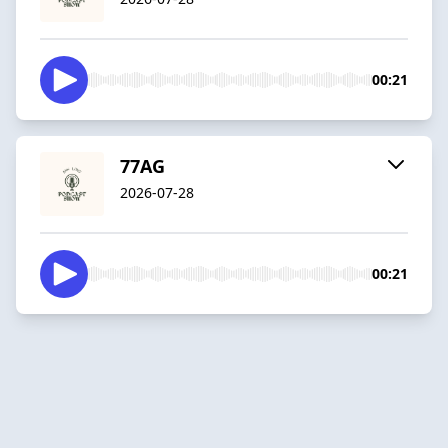
00:21
77AG
2026-07-28
00:21