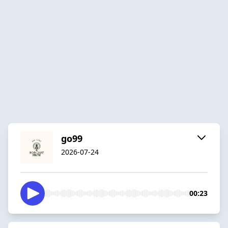
go99
2026-07-24
00:23