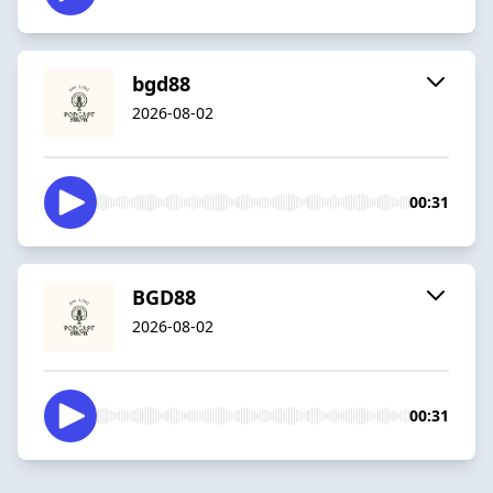
bgd88
2026-08-02
00:31
BGD88
2026-08-02
00:31