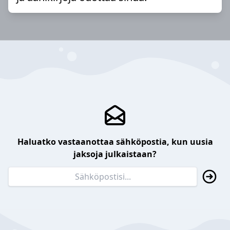
Haluatko vastaanottaa sähköpostia, kun uusia
jaksoja julkaistaan?