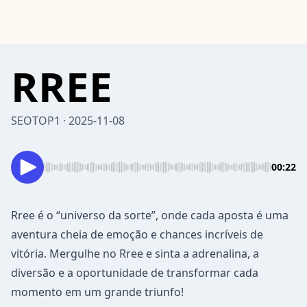
RREE
SEOTOP1 · 2025-11-08
00:22
Rree
é o “universo da sorte”, onde cada aposta é uma
aventura cheia de emoção e chances incríveis de
vitória. Mergulhe no Rree e sinta a adrenalina, a
diversão e a oportunidade de transformar cada
momento em um grande triunfo!