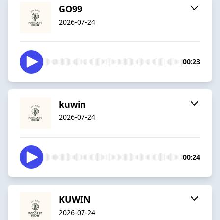
GO99
2026-07-24
00:23
kuwin
2026-07-24
00:24
KUWIN
2026-07-24