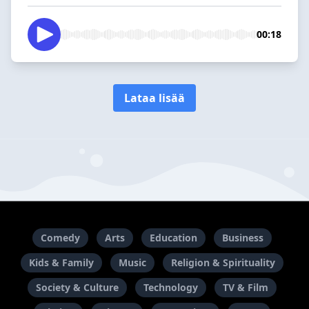
00:18
Lataa lisää
Comedy
Arts
Education
Business
Kids & Family
Music
Religion & Spirituality
Society & Culture
Technology
TV & Film