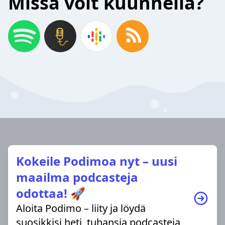
Missä voit kuunnella?
Kokeile Podimoa nyt – uusi
maailma podcasteja
odottaa! 🚀
Aloita Podimo – liity ja löydä
suosikkisi heti, tuhansia podcasteja