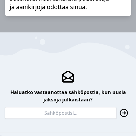
ja äänikirjoja odottaa sinua.
Haluatko vastaanottaa sähköpostia, kun uusia
jaksoja julkaistaan?