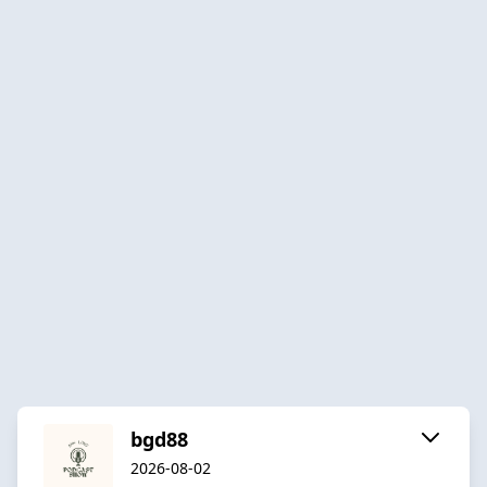
bgd88
2026-08-02