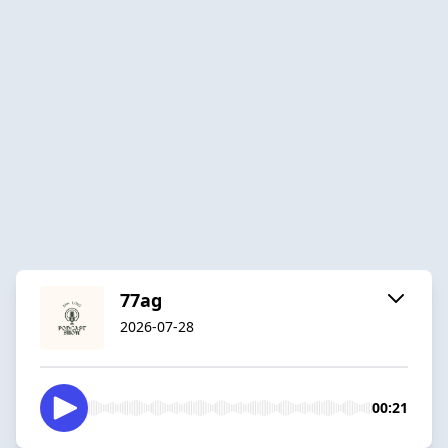
77ag
2026-07-28
00:21