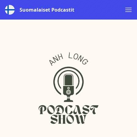
Suomalaiset Podcastit