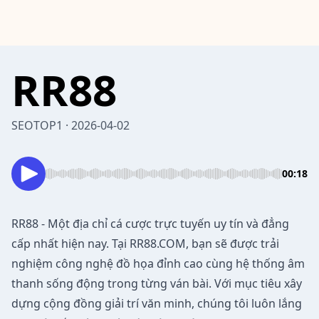
RR88
SEOTOP1 · 2026-04-02
00:18
RR88
- Một địa chỉ cá cược trực tuyến uy tín và đẳng
cấp nhất hiện nay. Tại RR88.COM, bạn sẽ được trải
nghiệm công nghệ đồ họa đỉnh cao cùng hệ thống âm
thanh sống động trong từng ván bài. Với mục tiêu xây
dựng cộng đồng giải trí văn minh, chúng tôi luôn lắng