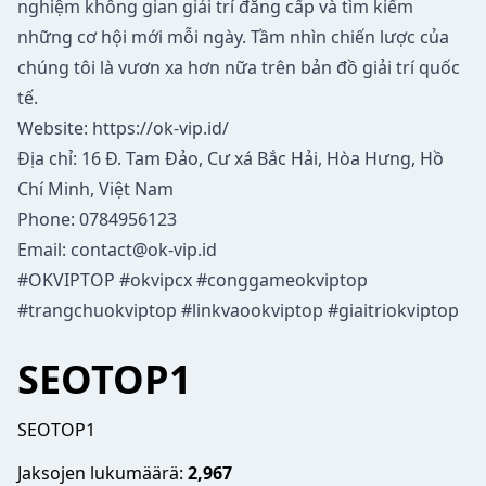
nghiệm không gian giải trí đẳng cấp và tìm kiếm
những cơ hội mới mỗi ngày. Tầm nhìn chiến lược của
chúng tôi là vươn xa hơn nữa trên bản đồ giải trí quốc
tế.
Website:
https://ok-vip.id/
Địa chỉ: 16 Đ. Tam Đảo, Cư xá Bắc Hải, Hòa Hưng, Hồ
Chí Minh, Việt Nam
Phone: 0784956123
Email:
contact@ok-vip.id
#OKVIPTOP #okvipcx #conggameokviptop
#trangchuokviptop #linkvaookviptop #giaitriokviptop
SEOTOP1
SEOTOP1
Jaksojen lukumäärä:
2,967