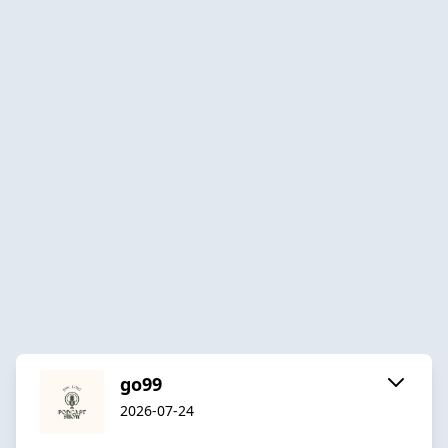
go99
2026-07-24