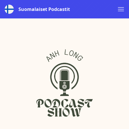
Suomalaiset Podcastit