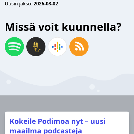
Uusin jakso:
2026-08-02
Missä voit kuunnella?
Kokeile Podimoa nyt – uusi
maailma podcasteja