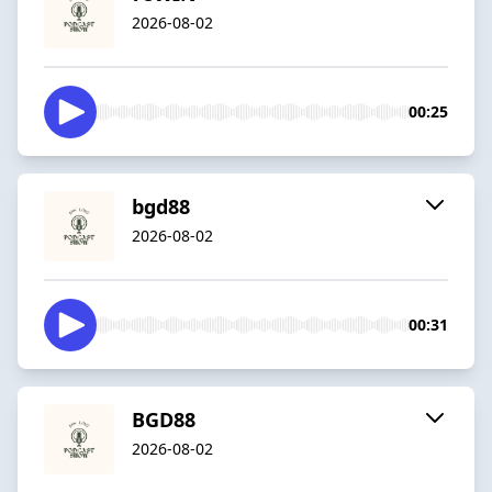
2026-08-02
00:25
bgd88
2026-08-02
00:31
BGD88
2026-08-02