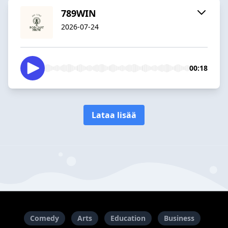
789WIN
2026-07-24
00:18
Lataa lisää
Comedy
Arts
Education
Business